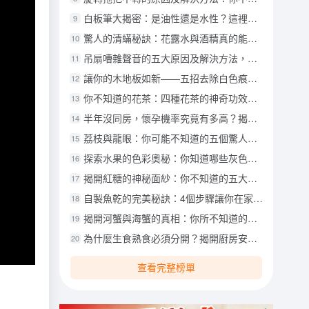
白板筆大揭密：是油性還是水性？這裡有你不知道的真相！
9
驚人的清蟎秘訣：花露水與酒精真的能解決蟎蟲困擾嗎？
10
吊扇嘈雜聲音的五大原因及解決方法，你了解嗎？
11
讓你的木地板如新——五招去除白色痕跡的小妙招
12
你不知道的花茶：四種花茶的神奇功效與DIY方法
13
半年沒同房，懷孕機率究竟有多高？揭開懷孕的神秘面紗！
14
荔枝與龍眼：你可能不知道的五個驚人差異
15
探索水果的色彩奧秘：你知道哪些灰色水果嗎？
16
揭開紅糖的神秘面紗：你不知道的五大健康益處
17
自製魚乾的完美秘訣：4個步驟讓你在家輕鬆享受美味！
18
揭開河蟹與海蟹的真相：你所不知道的五大差異
19
為什麼生食熟食必須分開？揭開廚房安全的秘密
20
查看完整榜單