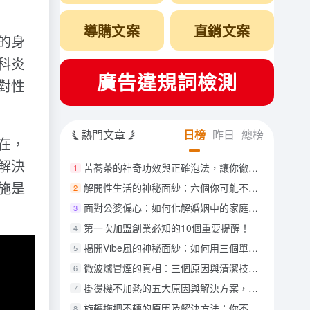
導購文案
直銷文案
的身
科炎
廣告違規詞檢測
對性
熱門文章
日榜
昨日
總榜
在，
解決
苦蕎茶的神奇功效與正確泡法，讓你徹底愛上這款健康飲品！
1
施是
解開性生活的神秘面紗：六個你可能不知道的冷知識
2
面對公婆偏心：如何化解婚姻中的家庭矛盾？
3
第一次加盟創業必知的10個重要提醒！
4
揭開Vibe風的神秘面紗：如何用三個單品成為潮流的引領者
5
微波爐冒煙的真相：三個原因與清潔技巧，讓你再也不必擔心！
6
掛燙機不加熱的五大原因與解決方案，讓你的衣物永保平整
7
旋轉拖把不轉的原因及解決方法：你不可不知的三大技巧
8