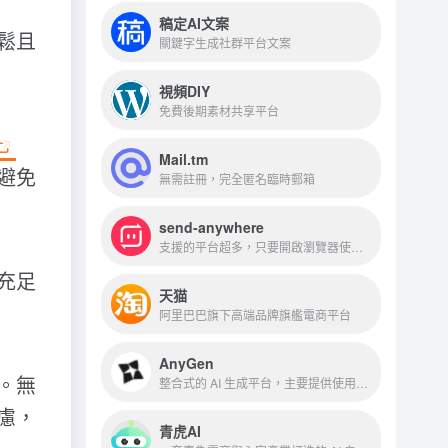
稿定AI文案
鬆且
關鍵字生成社群平台文案
視頻DIY
免費後期素材共享平台
Mail.tm
避免
無需註冊，完全匿名臨時郵箱
send-anywhere
支援的平台超多，只要開啟瀏覽器使用網頁也可以接收傳送資料
充足
天猫
阿里巴巴旗下高端品牌旗艦電商平台
AnyGen
。無
整合式的 AI 生成平台，主要提供使用者透過「指令（Prompt）」來生成各類型內容
慮，
青虎AI