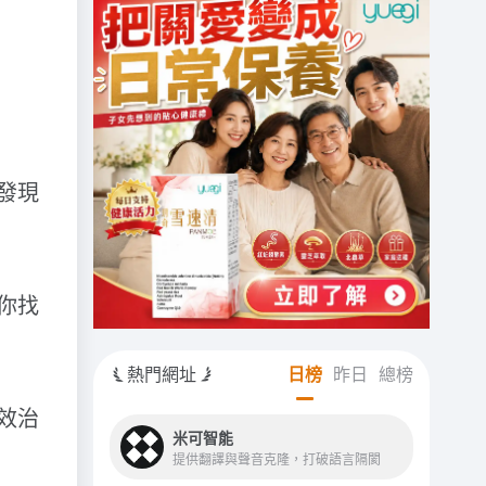
發現
你找
熱門網址
日榜
昨日
總榜
效治
米可智能
提供翻譯與聲音克隆，打破語言隔閡