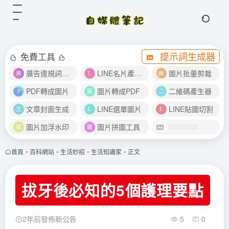
提示詞生成器
免費工具
廣告違規詞檢測
LINE名片產生器
圖片批量剪裁
PDF轉成圖片
圖片轉成PDF
二維碼產生器
文章封面生成
LINE選單圖片
LINE貼圖切割
圖片加浮水印
圖片拼圖工具
首頁
•
百科網站
•
生活妙招
•
生活知識家
•
正文
拔牙後必知的5個護理要點
2年前發佈新公告
5
0