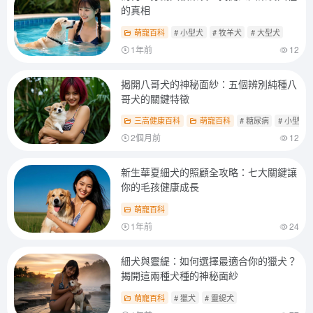
的真相
萌寵百科
# 小型犬
# 牧羊犬
# 大型犬
1年前
12
揭開八哥犬的神秘面紗：五個辨別純種八
哥犬的關鍵特徵
三高健康百科
萌寵百科
# 糖尿病
# 小型犬
2個月前
12
新生華夏細犬的照顧全攻略：七大關鍵讓
你的毛孩健康成長
萌寵百科
1年前
24
細犬與靈緹：如何選擇最適合你的獵犬？
揭開這兩種犬種的神秘面紗
萌寵百科
# 獵犬
# 靈緹犬