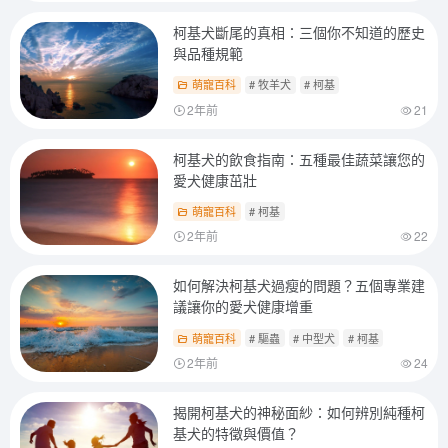
柯基犬斷尾的真相：三個你不知道的歷史
與品種規範
萌寵百科
# 牧羊犬
# 柯基
2年前
21
柯基犬的飲食指南：五種最佳蔬菜讓您的
愛犬健康茁壯
萌寵百科
# 柯基
2年前
22
如何解決柯基犬過瘦的問題？五個專業建
議讓你的愛犬健康增重
萌寵百科
# 驅蟲
# 中型犬
# 柯基
2年前
24
揭開柯基犬的神秘面紗：如何辨別純種柯
基犬的特徵與價值？