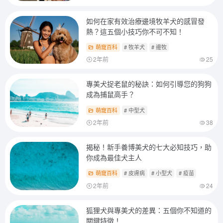
如何在家有效治療邊境牧羊犬的感冒發
熱？這五個小技巧你不可不知！
萌寵百科
# 牧羊犬
# 邊牧
2年前
25
專美犬捉老鼠的秘訣：如何引導您的狗狗
成為捕鼠高手？
萌寵百科
# 中型犬
2年前
38
揭秘！新手養博美犬的七大必知技巧，助
你成為最佳犬主人
萌寵百科
# 皮膚病
# 小型犬
# 疫苗
2年前
24
狐狸犬與專美犬的差異：五個你不知道的
關鍵特徵！