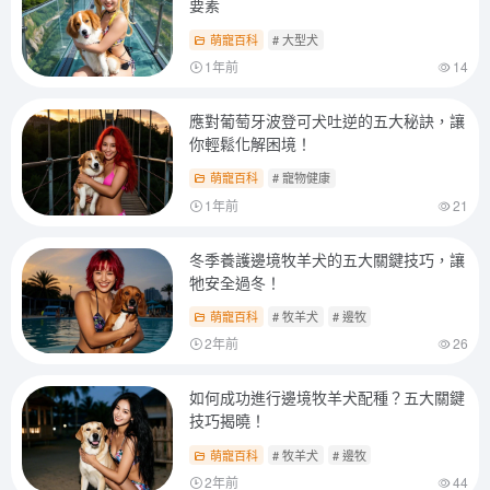
要素
萌寵百科
# 大型犬
1年前
14
應對葡萄牙波登可犬吐逆的五大秘訣，讓
你輕鬆化解困境！
萌寵百科
# 寵物健康
1年前
21
冬季養護邊境牧羊犬的五大關鍵技巧，讓
牠安全過冬！
萌寵百科
# 牧羊犬
# 邊牧
2年前
26
如何成功進行邊境牧羊犬配種？五大關鍵
技巧揭曉！
萌寵百科
# 牧羊犬
# 邊牧
2年前
44