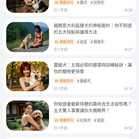
萌寵百科
# 獵犬
# 比特犬
1年前
26
揭開意大利狐狸犬的神秘面紗：你不知道
的五大特點與護理方法
萌寵百科
# 疫苗
# 狐狸犬
1年前
27
靈緹犬：五個必知的健康與訓練秘訣，讓
你的寵物更快樂
萌寵百科
# 靈緹犬
1年前
16
你知道曼徹斯特梗的壽命及生活習性嗎？
五大驚人事實讓你大開眼界！
萌寵百科
# 比特犬
# 疫苗
1年前
50