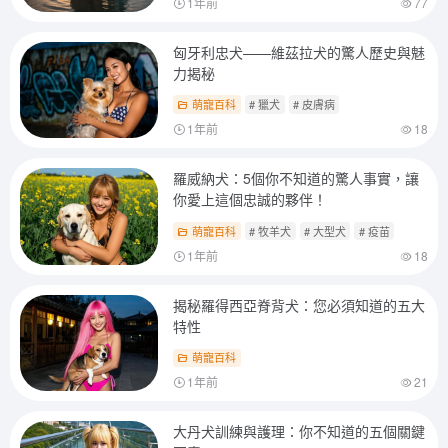
1年前
77
匈牙利忠犬——維茲拉犬的驚人歷史與魅
力揭秘
萌寵百科
# 獵犬
# 皮膚病
1年前
18
羅威納犬：5個你不知道的驚人事實，讓
你愛上這個忠誠的夥伴！
萌寵百科
# 牧羊犬
# 大型犬
# 疫苗
1年前
18
揭秘羅得西亞脊背犬：您必須知道的五大
特性
萌寵百科
1年前
21
大丹犬訓練與護理：你不知道的五個關鍵