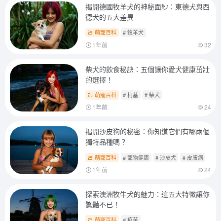
揭開德國牧羊犬的神秘面紗：東德犬與西
德犬的五大差異
萌寵百科
# 牧羊犬
1年前
32
柴犬的飲食秘訣：五個讓你愛犬健康茁壯
的選擇！
萌寵百科
# 柯基
# 柴犬
1年前
24
揭開沙皮狗的秘密：你知道它們有哪兩個
獨特品種嗎？
萌寵百科
# 寵物健康
# 沙皮犬
# 皮膚病
1年前
24
探索澳洲牧牛犬的魅力：這五大特徵讓你
驚豔不已！
萌寵百科
# 疫苗