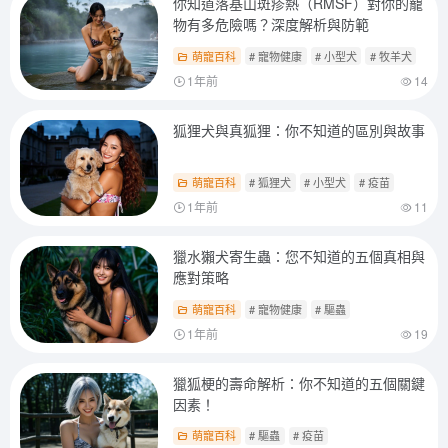
你知道落基山斑疹熱（RMSF）對你的寵
物有多危險嗎？深度解析與防範
萌寵百科
# 寵物健康
# 小型犬
# 牧羊犬
1年前
14
狐狸犬與真狐狸：你不知道的區別與故事
萌寵百科
# 狐狸犬
# 小型犬
# 疫苗
1年前
11
獵水獺犬寄生蟲：您不知道的五個真相與
應對策略
萌寵百科
# 寵物健康
# 驅蟲
1年前
19
獵狐梗的壽命解析：你不知道的五個關鍵
因素！
萌寵百科
# 驅蟲
# 疫苗