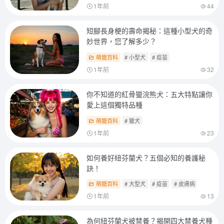
1年前
44
短腳長身梗的壽命揭秘：這種小型犬的奇
妙世界，您了解多少？
萌寵百科
# 小型犬
# 疫苗
1年前
32
你不知道的紅骨獵浣熊犬：五大特點讓你
愛上這個獨特品種
萌寵百科
# 獵犬
1年前
23
如何養好紐芬蘭犬？五個必知的養護秘
訣！
萌寵百科
# 大型犬
# 疫苗
# 皮膚病
1年前
13
為何紐芬蘭犬被禁養？揭開四大禁養犬種