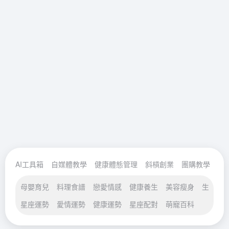
AI工具箱
自媒體教學
健康體態管理
斜槓創業
團購教學
百
母嬰育兒
料理食譜
戀愛情感
健康養生
美容瘦身
生活妙
星座運勢
愛情運勢
健康運勢
星座配對
萌寵百科