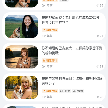
1年前
25
揭開神秘面紗：為什麼犰狳成為2023年
世界盃的吉祥物？
萌寵百科
1年前
21
你不知道的巴吉度犬：五個讓你意想不到
的養狗挑戰
萌寵百科
1年前
33
揭開牛頭梗的真面目：你對這種狗的誤解
有多少？
萌寵百科
# 比特犬
# 小型犬
1年前
26