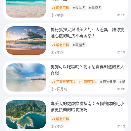
萌寵百科
# 牧羊犬
# 狐狸犬
2年前
12
揭秘狐狸犬與博美犬的七大差異，讓你挑
選心儀的毛孩不再困惑！
萌寵百科
# 狐狸犬
2年前
19
狗狗可以吃糖嗎？揭示您需要知道的五大
真相
三高健康百科
萌寵百科
# 寵物健康
# 糖尿
2個月前
20
專美犬的健康飲食指南：五個讓你的毛小
孩更快樂的喂養技巧
萌寵百科
2年前
13