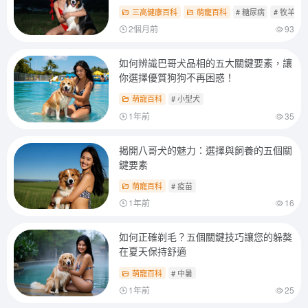
三高健康百科
萌寵百科
# 糖尿病
# 牧羊犬
2個月前
93
如何辨識巴哥犬品相的五大關鍵要素，讓
你選擇優質狗狗不再困惑！
萌寵百科
# 小型犬
1年前
35
揭開八哥犬的魅力：選擇與飼養的五個關
鍵要素
萌寵百科
# 疫苗
1年前
16
如何正確剃毛？五個關鍵技巧讓您的躲獒
在夏天保持舒適
萌寵百科
# 中暑
1年前
25