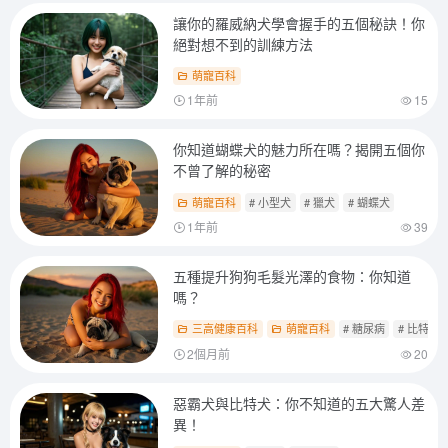
讓你的羅威納犬學會握手的五個秘訣！你
絕對想不到的訓練方法
萌寵百科
1年前
15
你知道蝴蝶犬的魅力所在嗎？揭開五個你
不曾了解的秘密
萌寵百科
# 小型犬
# 獵犬
# 蝴蝶犬
1年前
39
五種提升狗狗毛髮光澤的食物：你知道
嗎？
三高健康百科
萌寵百科
# 糖尿病
# 比特犬
2個月前
20
惡霸犬與比特犬：你不知道的五大驚人差
異！