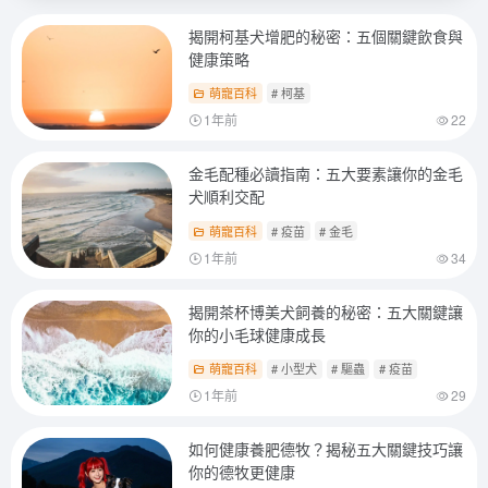
揭開柯基犬增肥的秘密：五個關鍵飲食與
健康策略
萌寵百科
# 柯基
1年前
22
金毛配種必讀指南：五大要素讓你的金毛
犬順利交配
萌寵百科
# 疫苗
# 金毛
1年前
34
揭開茶杯博美犬飼養的秘密：五大關鍵讓
你的小毛球健康成長
萌寵百科
# 小型犬
# 驅蟲
# 疫苗
1年前
29
如何健康養肥德牧？揭秘五大關鍵技巧讓
你的德牧更健康