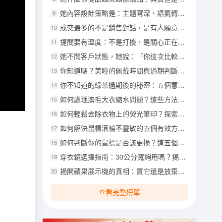
她內容設計策略是：主題寫深、語氣轉柔、格式切換
9
成交最多的不是銷售對話，是有人願意幫我說那段故事
10
提問要有溫度：不是打擾，是關心正在卡關的他
11
她不問客戶狀態，她說：「你這次比較像在相信你自己」
12
你知道嗎？美瞳的佩戴時間與過期判斷的五個關鍵！
13
你不知道的綠茶過期後的秘密：五個意想不到的用途
14
如何處理澳毛大衣縮水問題？這些方法你一定要知道！
15
如何輕鬆去除衣物上的熒光筆印？探索五種有效方法！
16
如何解決鼠標滾輪不靈敏的五個有效方法，你絕對想不到的驚喜！
17
如何判斷你的鼠標是否該更換？這五個信號將告訴你答案！
18
穿衣鏡選擇指南：30公分寬夠用嗎？揭開你的穿搭秘密！
19
揭開蘋果展示機的真相：買它還是放棄？你絕對想不到的五大考量！
20
查看完整榜單