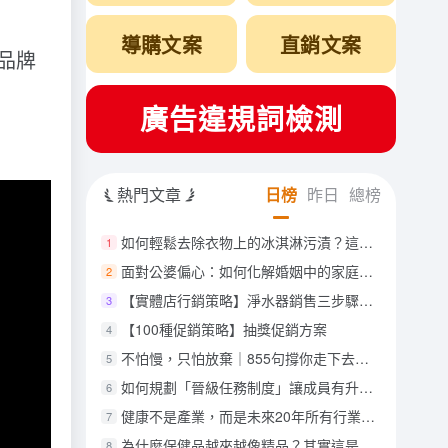
導購文案
直銷文案
品牌
廣告違規詞檢測
熱門文章
日榜
昨日
總榜
如何輕鬆去除衣物上的冰淇淋污漬？這五個妙招讓你驚嘆不已！
1
面對公婆偏心：如何化解婚姻中的家庭矛盾？
2
【實體店行銷策略】淨水器銷售三步驟，讓營業額迅速翻倍
3
【100種促銷策略】抽獎促銷方案
4
不怕慢，只怕放棄｜855句撐你走下去的勵志語錄
5
如何規劃「晉級任務制度」讓成員有升級感與挑戰感？
6
健康不是產業，而是未來20年所有行業的共同核心
7
為什麼保健品越來越像精品？其實這是消費者主動升級
8