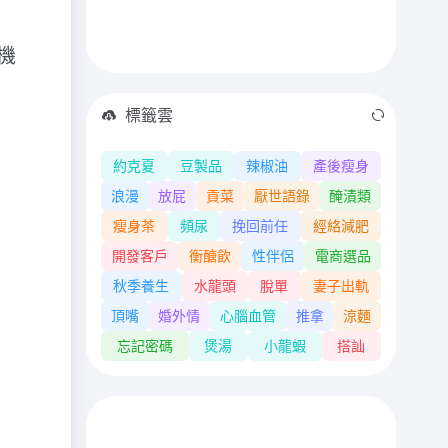
機
標籤雲
約克夏
豆製品
辣椒油
產後瘦身
浪漫
放屁
貢菜
厭世語錄
醃漬類
瘦身茶
頻尿
挽回前任
經絡減肥
開發客戶
衡醣飲
性伴侶
電商選品
秋季養生
水龍頭
脫單
妻子出軌
頂嘴
婚外情
心腦血管
推拿
涼麵
忘記密碼
煲湯
小龍蝦
搭訕