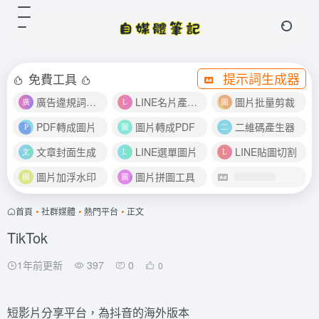
提示詞生成器
免費工具
廣告違規詞檢測
LINE名片產生器
圖片批量剪裁
PDF轉成圖片
圖片轉成PDF
二維碼產生器
文章封面生成
LINE選單圖片
LINE貼圖切割
圖片加浮水印
圖片拼圖工具
首頁
•
社群媒體
•
熱門平台
•
正文
TikTok
1年前更新
397
0
0
短影片分享平台，為抖音的海外版本