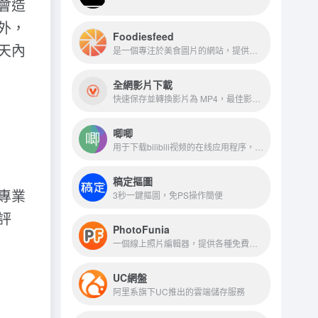
會造
外，
Foodiesfeed
天內
是一個專注於美食圖片的網站，提供了大量的高品質食品照片。
全網影片下載
快速保存並轉換影片為 MP4，最佳影片下載器，線上且免費
唧唧
用于下载bilibili视频的在线应用程序，它能够下载99%bilibili官方视频
稿定摳圖
專業
3秒一鍵摳圖，免PS操作簡便
評
PhotoFunia
一個線上照片編輯器，提供各種免費的照片效果
UC網盤
阿里系旗下UC推出的雲端儲存服務