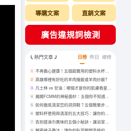
導購文案
直銷文案
廣告違規詞檢測
熱門文章
日榜
昨日
總榜
不再擔心健康！五個超實用的塑料水杯清洗與消毒技巧
1
高雄哪裡有好吃的羊肉燴飯或羊肉炒飯?
2
凡士林 vs 甘油：哪個才是你的肌膚救星？5 大關鍵差異一次解析！
3
揭開FCMM的神秘面紗：五個你不知道的品牌真相
4
如何徹底清潔您的洞洞鞋？五個簡單步驟讓它們恢復如新！
5
塑料杯使用與清潔的五大技巧：讓你的杯子重獲新生
6
告別搓澡巾異味的五個小秘訣，讓浴室清新無比！
7
解密被子疊法：讓你的臥室瞬間高級的五個步驟
8