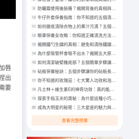
防曬霜使用後臉癢？揭開背後的真相與解決方案！
9
牛仔外套保養指南：你不知道的五個清洗技巧
10
如何徹底清除衣物上的果汁污漬？五個專家推薦的方法！
11
眼罩保養全攻略：你知道正確清洗方法嗎？
12
揭開鐵勺生鏽的真相：避免和清除鐵鏽的五個有效方法
13
為什麼吸管杯會吸不出水？揭開五大原因與解決方法！
14
如何清潔破壁機底部？五個簡單步驟讓你的破壁機煥然一新！
15
加唇
砧板保養秘訣：五個步驟讓你的砧板長久如新！
16
捏出
你不知道的玫瑰茄：七大驚人功效和泡茶秘訣
17
需要
凡士林＋維生素E的神奇功效：真的能去皺紋、淡化疤痕嗎？
18
探索手指玉米的奧秘：為什麼這種小巧的美味成為健康飲食的新寵？
19
成為大明星的秘密：三大星座的魅力與優勢
20
查看完整榜單