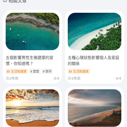
相關文章
五個影響男性生殖健康的習
五種心理狀態影響個人及家庭
慣，你知道嗎？
的關係
生活知識家
# 寶寶
# 懷孕
生活知識家
2年前
8
2年前
6