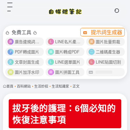
提示詞生成器
免費工具
廣告違規詞檢測
LINE名片產生器
圖片批量剪裁
PDF轉成圖片
圖片轉成PDF
二維碼產生器
文章封面生成
LINE選單圖片
LINE貼圖切割
圖片加浮水印
圖片拼圖工具
首頁
•
百科網站
•
生活妙招
•
生活知識家
•
正文
拔牙後的護理：6個必知的
恢復注意事項