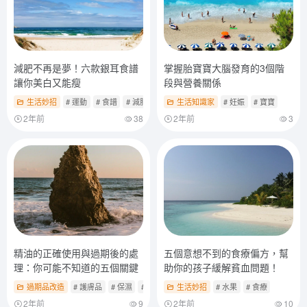
減肥不再是夢！六款銀耳食譜
掌握胎寶寶大腦發育的3個階
讓你美白又能瘦
段與營養關係
生活妙招
# 運動
# 食譜
# 減肥
生活知識家
# 妊娠
# 寶寶
2年前
38
2年前
3
精油的正確使用與過期後的處
五個意想不到的食療偏方，幫
理：你可能不知道的五個關鍵
助你的孩子緩解貧血問題！
過期品改造
# 護膚品
# 保濕
# 精油
生活妙招
# 水果
# 食療
2年前
9
2年前
10