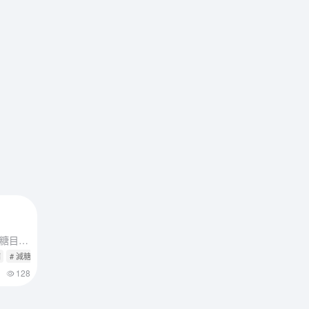
糖尿病友減糖食譜產生器，依照控糖目標、血糖情境、碳水份量與食材偏好，自動產生早餐、午餐、晚餐、點心、宵夜、3天備餐、7天菜單與採買清單，適合日常減糖控醣飲食規劃參考。
病
# 減糖食譜
# 減醣食譜
128