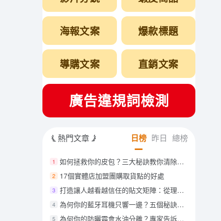
海報文案
爆款標題
導購文案
直銷文案
廣告違規詞檢測
熱門文章
日榜
昨日
總榜
如何拯救你的皮包？三大秘訣教你清除水漬，恢復光彩！
1
17個實體店加盟團購取貨點的好處
2
打造讓人越看越信任的貼文矩陣：從理念到工具型內容
3
為何你的藍牙耳機只響一邊？五個秘訣幫你輕鬆解決問題
4
為何你的防曬霜會水油分離？專家告訴你如何安全使用及避免皮膚困擾！
5