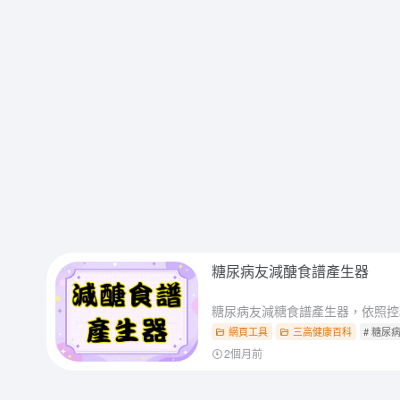
糖尿病友減醣食譜產生器
網頁工具
三高健康百科
# 糖尿
2個月前