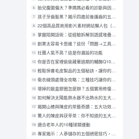
胎兒腹圍偏大？準媽媽必看的診斷與因應指南！
6
孩子牙齒髮黑？揭示四歲前後護齒的五個關鍵策略
7
22個高品質商用影片素材網站懶人包（免費＋付費推薦）
8
掌握陌開話術：從經驗拆解到語感堆疊的全攻略
9
創業太容易卡思維？這份「問題→工具→解法思考表」讓你立刻轉彎
10
社團人氣不高？這是你漏設的功能
11
你是否在家裡偷偷藏著過期的輔酶Q10？揭秘這些潛在的健康風險！
12
輕鬆保養毛皮製品的五個秘訣，讓你的愛物如新！
13
衛衣線頭處理全攻略：三種技巧讓你的衣服保持完美無瑕
14
壞掉的飯盒膠圈怎麼辦？五個實用修復技巧讓你的飯盒重獲新生！
15
如何解決太陽能熱水器不出熱水的五大常見問題？
16
揭開山楂與陳皮的茶藝奇蹟：五大功效與獨特搭配
17
驚人的陳皮與茯苓茶：你不知道的五大健康益處
18
適合老年人的10種球類運動
19
專家揭示：人蔘儲存的五個絕密技巧，讓您避免新鮮度喪失與變質！
20